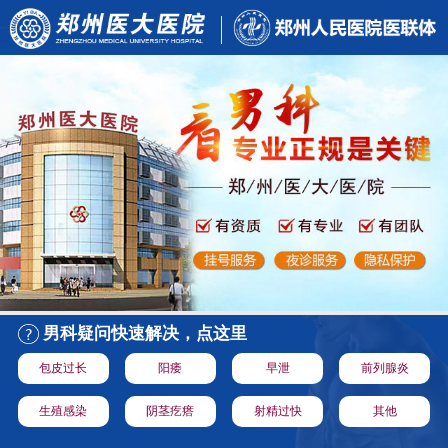
男科疑问快速解决，点这里
包皮过长
阳痿
早泄
前列腺炎
生殖感染
阴茎疙瘩
射精过快
其他