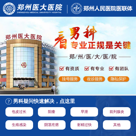
男科疑问快速解决，点这里
包皮过长
阳痿
早泄
前列腺炎
生殖感染
阴茎疙瘩
射精过快
其他