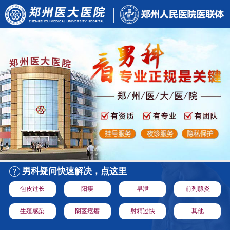
男科疑问快速解决，点这里
包皮过长
阳痿
早泄
前列腺炎
生殖感染
阴茎疙瘩
射精过快
其他