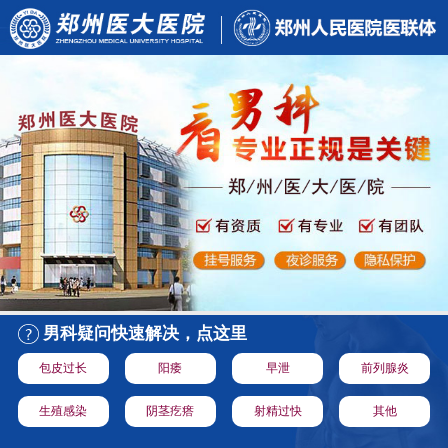
男科疑问快速解决，点这里
包皮过长
阳痿
早泄
前列腺炎
生殖感染
阴茎疙瘩
射精过快
其他