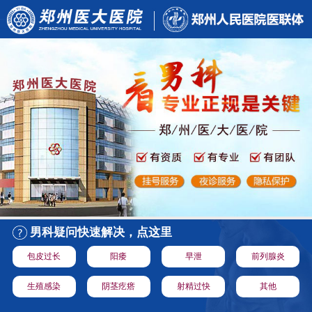
男科疑问快速解决，点这里
包皮过长
阳痿
早泄
前列腺炎
生殖感染
阴茎疙瘩
射精过快
其他