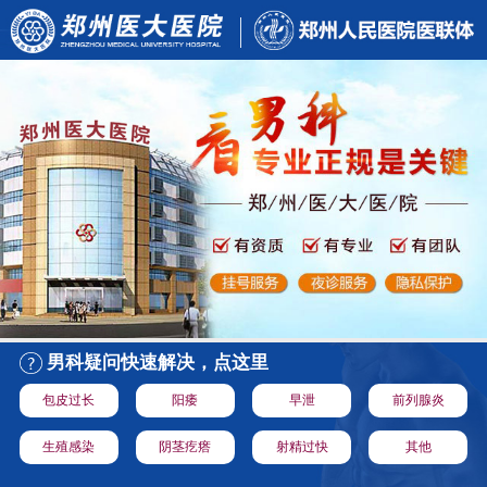
男科疑问快速解决，点这里
包皮过长
阳痿
早泄
前列腺炎
生殖感染
阴茎疙瘩
射精过快
其他